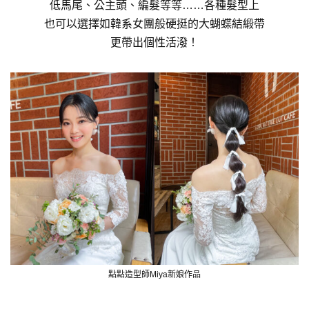
低馬尾、公主頭、編髮等等……各種髮型上
也可以選擇如韓系女團般硬挺的大蝴蝶結緞帶
更帶出個性活潑！
點點造型師Miya新娘作品