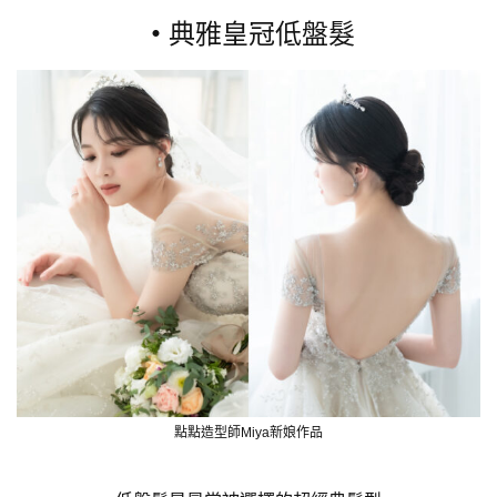
・
典雅皇冠低盤髮
點點造型師Miya新娘作品