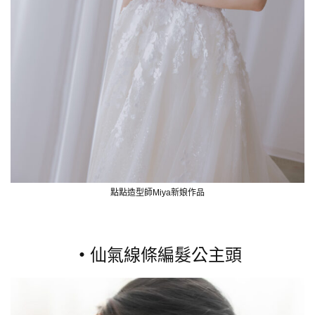
點點造型師Miya新娘作品
・
仙氣線條編髮公主頭