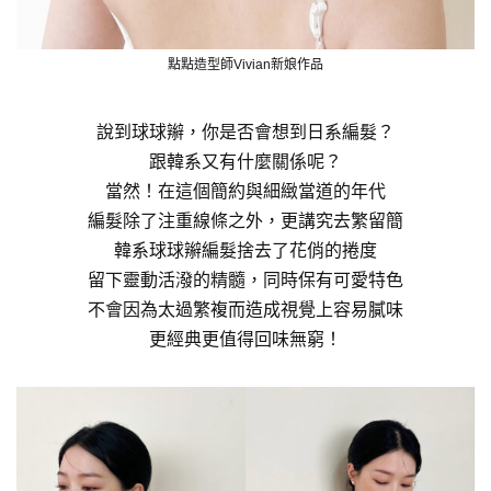
點點造型師Vivian新娘作品
說到球球辮，你是否會想到日系編髮？
跟韓系又有什麼關係呢？
當然！在這個簡約與細緻當道的年代
編髮除了注重線條之外，更講究去繁留簡
韓系球球辮編髮捨去了花俏的捲度
留下靈動活潑的精髓，同時保有可愛特色
不會因為太過繁複而造成視覺上容易膩味
更經典更值得回味無窮！