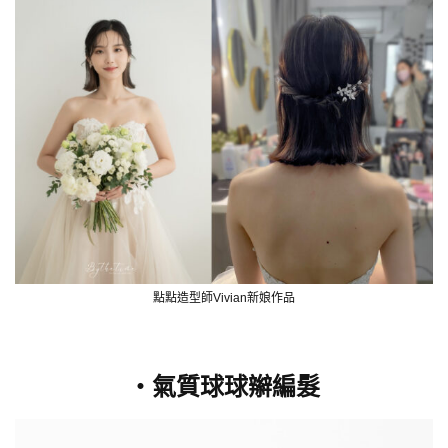
點點造型師Vivian新娘作品
・氣質球球辮編髮