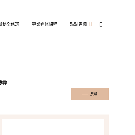
新秘全修班
專業進修課程
點點專欄
新娘秘書
備婚日記
婚宴飯店開箱
搜尋
搜尋
隱形眼鏡
彩妝造型
保養分享