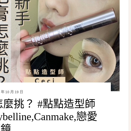
 年 10 月 19 日
麼挑？ #點點造型師
elline,Canmake,戀愛
鏡….