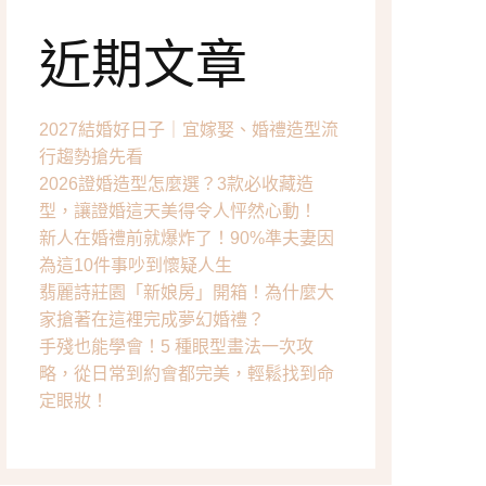
眼妝分享
近期文章
唇彩分享
工具分享
2027結婚好日子｜宜嫁娶、婚禮造型流
行趨勢搶先看
2026證婚造型怎麼選？3款必收藏造
型，讓證婚這天美得令人怦然心動！
新人在婚禮前就爆炸了！90%準夫妻因
為這10件事吵到懷疑人生
翡麗詩莊園「新娘房」開箱！為什麼大
家搶著在這裡完成夢幻婚禮？
手殘也能學會！5 種眼型畫法一次攻
略，從日常到約會都完美，輕鬆找到命
定眼妝！