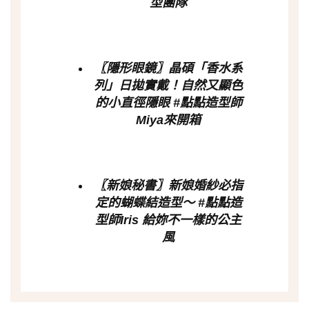
型團隊
〖隱形眼鏡〗晶碩「香水系
列」日拋實戴！自然又顯色
的小直徑隱眼 #點點造型師
Miya來開箱
〖新娘秘書〗新娘婚紗必指
定的蝴蝶結造型～ #點點造
型師Iris 給妳不一樣的公主
風