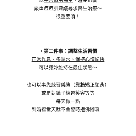
以
平常慣用為主
，避免過敏
嚴重痘痘肌建議尋求醫生治療～
很重要唷！
・第三件事：調整生活習慣
正常作息、多喝水、保持心情愉快
可以讓妳維持在最佳狀態～
也可以事先
練習儀態
（靠牆矯正駝背）
或是對鏡子
練習笑容
等等
每天做一點
到婚禮當天就不會臨時抱佛腳囉！