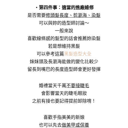
・第四件事：適當的進廠維修
是否需要
修頭髮長度、剪瀏海、染髮
可以與妳的造型師討論～
一般來說
喜歡線條感的髮型的話會推薦妳染髮
若是想維持黑髮
可以參考這篇
黑髮造型大全
妹妹頭及長瀏海能做的變化比較少
留長到嘴巴的長度造型師會更好發揮
婚禮當天千萬
不要接睫毛
會影響當天的睫毛眼妝
之前有接也要記得提前卸除唷！
喜歡手指美美的新娘
也可以先去
做美甲或保養