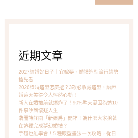
近期文章
2027結婚好日子｜宜嫁娶、婚禮造型流行趨勢
搶先看
2026證婚造型怎麼選？3款必收藏造型，讓證
婚這天美得令人怦然心動！
新人在婚禮前就爆炸了！90%準夫妻因為這10
件事吵到懷疑人生
翡麗詩莊園「新娘房」開箱！為什麼大家搶著
在這裡完成夢幻婚禮？
手殘也能學會！5 種眼型畫法一次攻略，從日