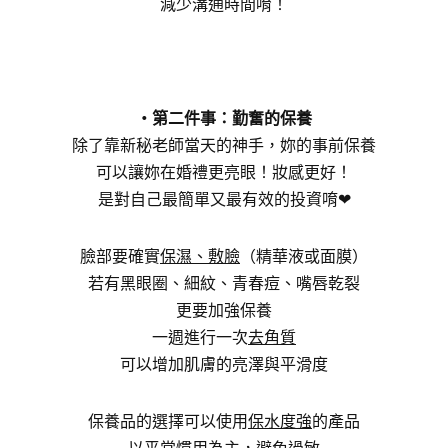
減少溝通時間唷！
・第二件事：勤奮的保養
除了靠新秘老師當天的神手，妳的事前保養
可以讓妳在婚禮更亮眼！妝感更好！
是對自己最簡單又最有效的投資唷❤
臉部要確實
保濕、敷臉
（精華液或面膜）
若有黑眼圈、細紋、青春痘、嘴唇乾裂
更要加強保養
一週進行一次
去角質
可以增加肌膚的亮澤與平滑度
保養品的選擇可以使用
保水度強
的產品