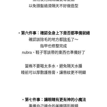
以免頭髮過滑隔天不好做造型
・第六件事：確認全身上下是否都準備就緒
確認該除毛的地方都
除毛
了～
指甲也修整完成
nubra、鞋子等該帶的東西也準備好了
當晚不要喝太多水，避免隔天水腫
睡前可以厚敷護唇膏，讓唇紋更不明顯
・第七件事：讓眼睛有更有神的小魔法
準備自己適合的
美瞳隱形眼鏡