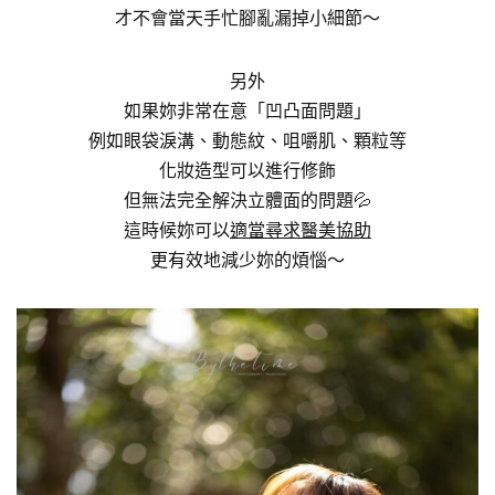
才不會當天手忙腳亂漏掉小細節～
另外
如果妳非常在意「凹凸面問題」
例如眼袋淚溝、動態紋、咀嚼肌、顆粒等
化妝造型可以進行修飾
但無法完全解決立體面的問題💦
這時候妳可以
適當尋求醫美協助
更有效地減少妳的煩惱～