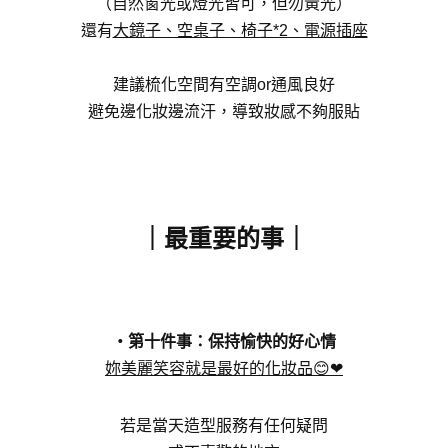
（自然窗光或燈光皆可，但勿黃光）
還有
大鏡子、空桌子、椅子*2、電源插座
建議梳化空間有空調or通風良好
避免邊化妝邊流汗，導致妝感不夠服貼
｜最重要的事
｜
・第十件事：保持愉快的好心情
妳美麗笑容就是最好的化妝品😊❤
若是當天造型服務有任何疑問