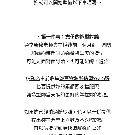
妳就可以開始準備以下事項囉～
・第一件事：充份的造型討論
通常新秘老師會在婚禮前一個月到一週間
和妳約時間討論妳婚禮當天的造型
可能是面對面討論，也可能是線上通話
請
務必
事前收集
妳喜歡妝髮造型各3-5張
也要提供妳的
素顏照＆禮服照
讓造型師當天能夠更好的掌握妳的造型
如果妳已經拍過
婚紗照
，也可以一併提供
提出妳在
造型上喜歡及不喜歡的點
可以讓造型師更快瞭解妳的喜好