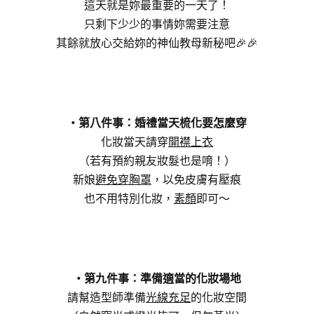
這天就是妳最重要的一天了！
只剩下少少的事情妳需要注意
其餘就放心交給妳的神仙教母新秘吧🎉🎉
・第八件事：婚禮當天梳化要怎麼穿
化妝當天請穿
開襟上衣
（若有預約親友妝髮也是唷！）
新娘
避免穿胸罩
，以免皮膚有壓痕
也不用特別化妝，
素顏
即可～
・第九件事：準備適當的化妝場地
請幫造型師準備
光線充足
的化妝空間