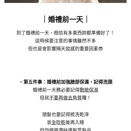
｜婚禮前一天
｜
到了婚禮前一天，相信有多東西妳都準備好了！
這時候要注意的事情雖然不多
但也是會影響隔天妝感的重要因素😎
・第五件事：婚禮前加強臉部保濕，記得洗頭
婚禮前一天務必要記得
敷臉保濕
但就
不要再做去角質
囉！
頭髮也要記得梳洗乾淨
並
全吹乾
後再入睡
但勿使用潤絲護髮等髮品