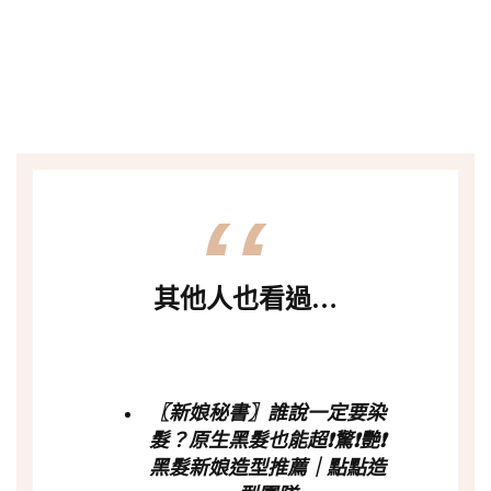
其他人也看過…
〖新娘秘書〗誰說一定要染
髮？原生黑髮也能超❗驚❗艷❗
黑髮新娘造型推薦｜點點造