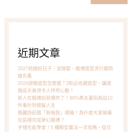
近期文章
2027結婚好日子｜宜嫁娶、婚禮造型流行趨勢
搶先看
2026證婚造型怎麼選？3款必收藏造型，讓證
婚這天美得令人怦然心動！
新人在婚禮前就爆炸了！90%準夫妻因為這10
件事吵到懷疑人生
翡麗詩莊園「新娘房」開箱！為什麼大家搶著
在這裡完成夢幻婚禮？
手殘也能學會！5 種眼型畫法一次攻略，從日