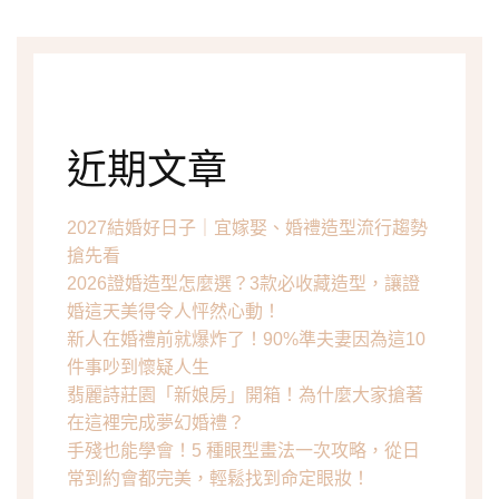
近期文章
2027結婚好日子｜宜嫁娶、婚禮造型流行趨勢
搶先看
2026證婚造型怎麼選？3款必收藏造型，讓證
婚這天美得令人怦然心動！
新人在婚禮前就爆炸了！90%準夫妻因為這10
件事吵到懷疑人生
翡麗詩莊園「新娘房」開箱！為什麼大家搶著
在這裡完成夢幻婚禮？
手殘也能學會！5 種眼型畫法一次攻略，從日
常到約會都完美，輕鬆找到命定眼妝！