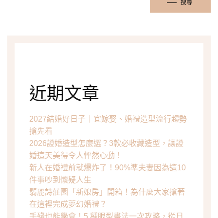
搜尋
近期文章
2027結婚好日子｜宜嫁娶、婚禮造型流行趨勢
搶先看
2026證婚造型怎麼選？3款必收藏造型，讓證
婚這天美得令人怦然心動！
新人在婚禮前就爆炸了！90%準夫妻因為這10
件事吵到懷疑人生
翡麗詩莊園「新娘房」開箱！為什麼大家搶著
在這裡完成夢幻婚禮？
手殘也能學會！5 種眼型畫法一次攻略，從日