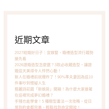
近期文章
2027結婚好日子｜宜嫁娶、婚禮造型流行趨勢
搶先看
2026證婚造型怎麼選？3款必收藏造型，讓證
婚這天美得令人怦然心動！
新人在婚禮前就爆炸了！90%準夫妻因為這10
件事吵到懷疑人生
翡麗詩莊園「新娘房」開箱！為什麼大家搶著
在這裡完成夢幻婚禮？
手殘也能學會！5 種眼型畫法一次攻略，從日
常到約會都完美，輕鬆找到命定眼妝！