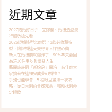
眼妝分享
近期文章
唇彩分享
工具分享
2027結婚好日子｜宜嫁娶、婚禮造型流
行趨勢搶先看
2026證婚造型怎麼選？3款必收藏造
型，讓證婚這天美得令人怦然心動！
新人在婚禮前就爆炸了！90%準夫妻因
為這10件事吵到懷疑人生
翡麗詩莊園「新娘房」開箱！為什麼大
家搶著在這裡完成夢幻婚禮？
手殘也能學會！5 種眼型畫法一次攻
略，從日常到約會都完美，輕鬆找到命
定眼妝！