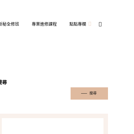
新秘全修班
專業進修課程
點點專欄
新娘秘書
備婚日記
婚宴飯店開箱
搜尋
搜尋
隱形眼鏡
彩妝造型
保養分享