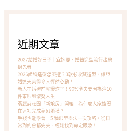
近期文章
2027結婚好日子｜宜嫁娶、婚禮造型流行趨勢
搶先看
2026證婚造型怎麼選？3款必收藏造型，讓證
婚這天美得令人怦然心動！
新人在婚禮前就爆炸了！90%準夫妻因為這10
件事吵到懷疑人生
翡麗詩莊園「新娘房」開箱！為什麼大家搶著
在這裡完成夢幻婚禮？
手殘也能學會！5 種眼型畫法一次攻略，從日
常到約會都完美，輕鬆找到命定眼妝！