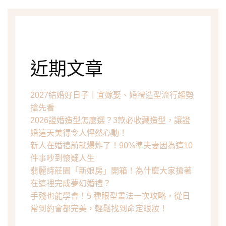
近期文章
2027結婚好日子｜宜嫁娶、婚禮造型流行趨勢
搶先看
2026證婚造型怎麼選？3款必收藏造型，讓證
婚這天美得令人怦然心動！
新人在婚禮前就爆炸了！90%準夫妻因為這10
件事吵到懷疑人生
翡麗詩莊園「新娘房」開箱！為什麼大家搶著
在這裡完成夢幻婚禮？
手殘也能學會！5 種眼型畫法一次攻略，從日
常到約會都完美，輕鬆找到命定眼妝！