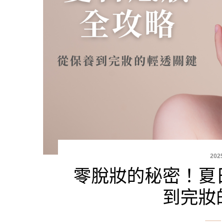
202
零脫妝的秘密！夏
到完妝