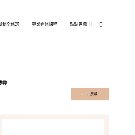
新秘全修班
專業進修課程
點點專欄
新娘秘書
備婚日記
婚宴飯店開箱
搜尋
搜尋
隱形眼鏡
彩妝造型
保養分享