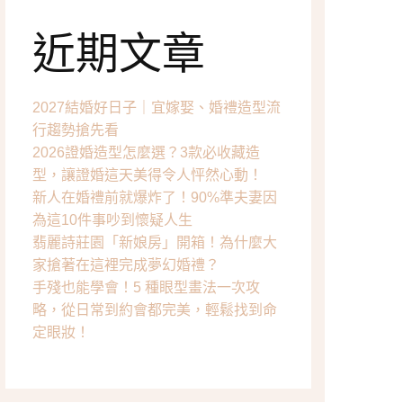
眼妝分享
近期文章
唇彩分享
工具分享
2027結婚好日子｜宜嫁娶、婚禮造型流
行趨勢搶先看
2026證婚造型怎麼選？3款必收藏造
型，讓證婚這天美得令人怦然心動！
新人在婚禮前就爆炸了！90%準夫妻因
為這10件事吵到懷疑人生
翡麗詩莊園「新娘房」開箱！為什麼大
家搶著在這裡完成夢幻婚禮？
手殘也能學會！5 種眼型畫法一次攻
略，從日常到約會都完美，輕鬆找到命
定眼妝！