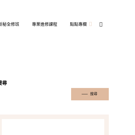
新秘全修班
專業進修課程
點點專欄
新娘秘書
備婚日記
婚宴飯店開箱
搜尋
搜尋
隱形眼鏡
彩妝造型
保養分享