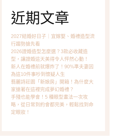
眼妝分享
近期文章
唇彩分享
工具分享
2027結婚好日子｜宜嫁娶、婚禮造型流
行趨勢搶先看
2026證婚造型怎麼選？3款必收藏造
型，讓證婚這天美得令人怦然心動！
新人在婚禮前就爆炸了！90%準夫妻因
為這10件事吵到懷疑人生
翡麗詩莊園「新娘房」開箱！為什麼大
家搶著在這裡完成夢幻婚禮？
手殘也能學會！5 種眼型畫法一次攻
略，從日常到約會都完美，輕鬆找到命
定眼妝！