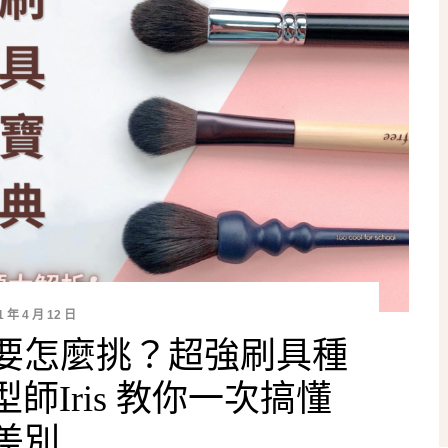
1 年 4 月 12 日
要怎麼挑？超強刷具種
師Iris 教你一次搞懂
差別