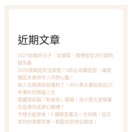
近期文章
2027結婚好日子｜宜嫁娶、婚禮造型流行趨勢
搶先看
2026證婚造型怎麼選？3款必收藏造型，讓證
婚這天美得令人怦然心動！
新人在婚禮前就爆炸了！90%準夫妻因為這10
件事吵到懷疑人生
翡麗詩莊園「新娘房」開箱！為什麼大家搶著
在這裡完成夢幻婚禮？
手殘也能學會！5 種眼型畫法一次攻略，從日
常到約會都完美，輕鬆找到命定眼妝！