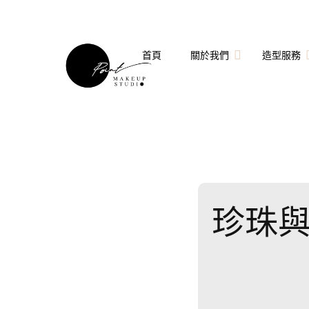
首頁
關於我們
造型服務
關於點點造型團隊
婚禮造型
點點造型師
拍婚紗造型
技術指導與客座講師
個人妝髮造型服務
珍珠
Special