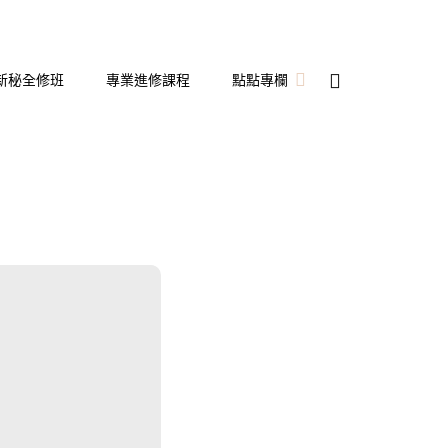
新秘全修班
專業進修課程
點點專欄
新娘秘書
備婚日記
婚宴飯店開箱
隱形眼鏡
彩妝造型
保養分享