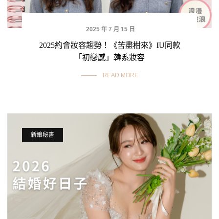
2025 年 7 月 15 日
2025約會妝容趨勢！《苦盡柑來》IU同款
「初戀感」韓系妝容
READ MORE
新娘秘書