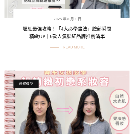
2025 年 8 月 1 日
腮紅最強攻略！「4大必學畫法」臉部瞬間
精緻UP｜6款人氣腮紅品牌推薦清單
READ MORE
彩妝造型