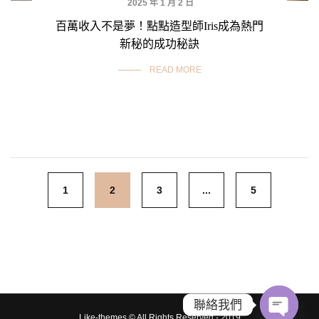
2025 年 1 月 2 日
百萬收入不是夢！點點造型師Iris成為熱門
新秘的成功秘訣
READ MORE
Posts
1
2
3
...
5
navigation
聯絡我們
Like-themes © All Rights Reserved - 2019